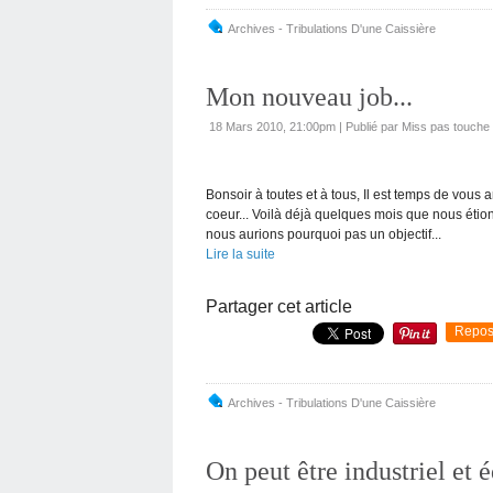
Archives - Tribulations D'une Caissière
Mon nouveau job...
18 Mars 2010, 21:00pm
|
Publié par Miss pas touche
Bonsoir à toutes et à tous, Il est temps de vous 
coeur... Voilà déjà quelques mois que nous étion
nous aurions pourquoi pas un objectif...
Lire la suite
Partager cet article
Repos
Archives - Tribulations D'une Caissière
On peut être industriel et 