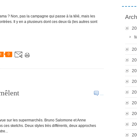
Arch
rama ? Non, pas la campagne qui passe à la télé, mais les
rées. Il y en a plusieurs dont ces deux-là (les autres sont
20
M
20
t
0
20
20
20
 mêlent
20
…
20
20
e vue sur les supermarchés. Bruno Salomone et Anne
20
s ces sketchs. Deux styles très différents, deux approches
re...
20