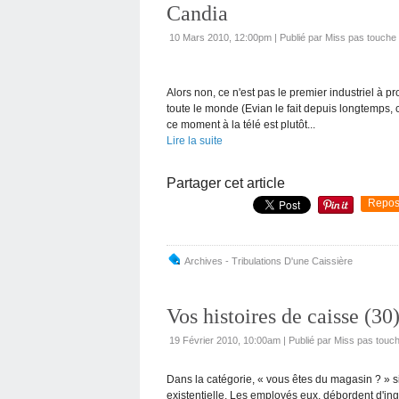
Candia
10 Mars 2010, 12:00pm
|
Publié par Miss pas touche
Alors non, ce n'est pas le premier industriel à pr
toute le monde (Evian le fait depuis longtemps, c
ce moment à la télé est plutôt...
Lire la suite
Partager cet article
Repos
Archives - Tribulations D'une Caissière
Vos histoires de caisse (30
19 Février 2010, 10:00am
|
Publié par Miss pas touc
Dans la catégorie, « vous êtes du magasin ? » si
existentielle. Les employés eux, débordent d'in