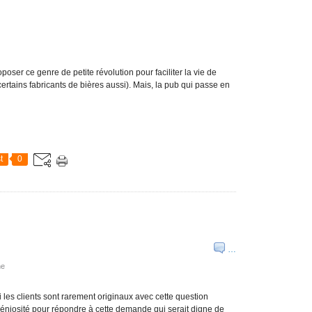
oposer ce genre de petite révolution pour faciliter la vie de
ertains fabricants de bières aussi). Mais, la pub qui passe en
t
0
)
…
he
 les clients sont rarement originaux avec cette question
géniosité pour répondre à cette demande qui serait digne de