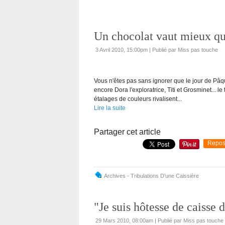
Un chocolat vaut mieux que
3 Avril 2010, 15:00pm
|
Publié par Miss pas touche
Vous n'êtes pas sans ignorer que le jour de Pâqu
encore Dora l'exploratrice, Titi et Grosminet... l
étalages de couleurs rivalisent...
Lire la suite
Partager cet article
Repos
Archives - Tribulations D'une Caissière
"Je suis hôtesse de caisse
29 Mars 2010, 08:00am
|
Publié par Miss pas touche