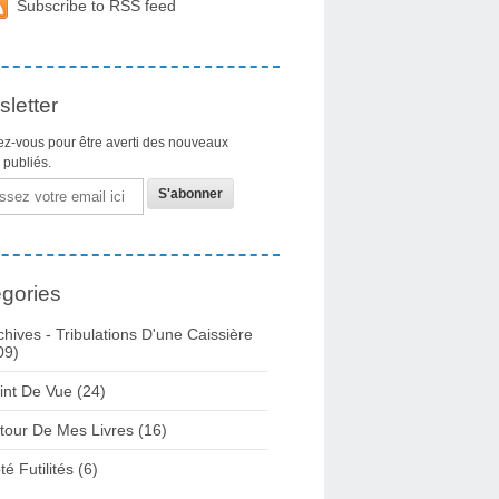
Subscribe to RSS feed
letter
z-vous pour être averti des nouveaux
s publiés.
gories
chives - Tribulations D'une Caissière
09)
int De Vue
(24)
tour De Mes Livres
(16)
té Futilités
(6)