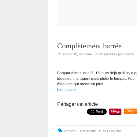
Complètement barrée
21 Avril 2010, 09:00am
|
Publié par Miss pas touche
Bonjour à tous, ouh là, 15 jours déjà qu'il n'y a 
idées qui manquent mais plutôt le temps... Pour 
étudiante qui bosse en plus...
Lire la suite
Partager cet article
Repos
Archives - Tribulations D'une Caissière