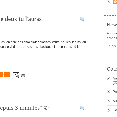
 deux tu l'auras
…
News
Abonne
article
es, on offre des chocolats : cloches, œufs, poules, lapins, ou
Email
e tout servi dans des sachets plastiques transparents où les
Caté
t
0
Ar
(2
Po
Au
 depuis 3 minutes" ©
…
Cô