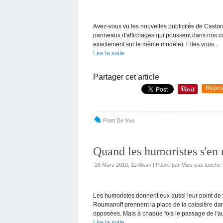
Avez-vous vu les nouvelles publicités de Casto
panneaux d'affichages qui poussent dans nos cont
exactement sur le même modèle). Elles vous...
Lire la suite
Partager cet article
Repos
Point De Vue
Quand les humoristes s'en
26 Mars 2010, 11:45am
|
Publié par Miss pas touche
Les humoristes donnent eux aussi leur point d
Roumanoff prennent la place de la caissière dan
opposées. Mais à chaque fois le passage de l'aut
Lire la suite