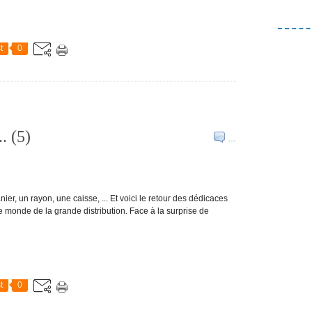
t
0
. (5)
…
anier, un rayon, une caisse, ... Et voici le retour des dédicaces
 monde de la grande distribution. Face à la surprise de
t
0