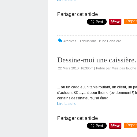
Partager cet article
Repos
Archives - Tribulations D'une Caissière
Dessine-moi une caissière..
22 Mars 2010, 16:30pm
|
Publié par Miss pas touche
... ou un caddie, un tapis roulant, un client, un p
d'auteurs BD ayant pour thème (évidemment !) le
certains dessinateurs, j'ai élargi...
Lire la suite
Partager cet article
Repos