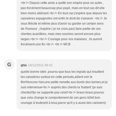
<br /> Depuis cette amie a quitté son emploi pour un autre ,
pas forcément beaucoup plus payé, mais en tout cas dit elle
bien moins aliénant.<br /> En tout cas j'espère que depuis les
caissières espagnoles ont enfin le droit de s'asseoir .<br /> Je
vous félicite et même plus d'avoir su garder un certain sens
de l'humour , j'espère ( je ne crois pas) faire partie de ces
clientes acariâtres, mais mes sourires seront encore plus
larges.<br /> <br /> Courage pour vos malaises , ils auront
forcément une fin.<br /> <br /> MCB
G
ghis
18/12/2011 08:42
quelle bonne idée ,pourvu que tous les ingrats qui insultent
les caissières surtout en cette periode,aillent voir le
film!!!encore hier,une petite nenette aux bords des larmes,et je
suis intervenue<br /> auprès des clients la 'traitant' (je suis
cliente)!!!je ne supporte pas cela!!<br /> bravo bravo,pourvu
que cela change le comportement de ces gens là!!et bon
courage à toutes(et à tous,parce qu'il y a aussi des caissiers)