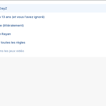
 DayZ
 a 13 ans (et vous l'avez ignoré)
e (littéralement)
im Rayan
 toutes les règles
s les jeux vidéo
us choquant de Rockstar ? - Le scandale BULLY
e plus moche de Steam
du RÊVE tourne au CAUCHEMAR
pendant 8 heures
it… à tort
umiliés par un jeu vidéo