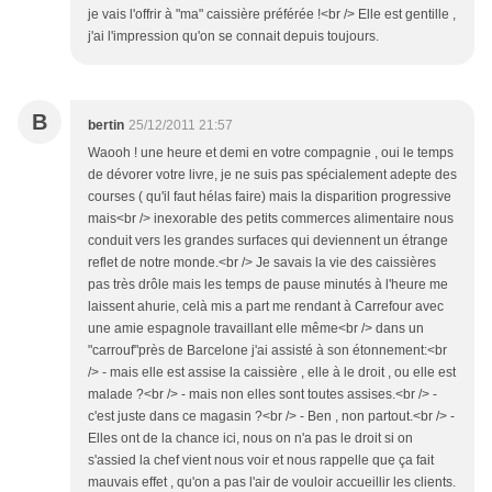
je vais l'offrir à "ma" caissière préférée !<br /> Elle est gentille ,
j'ai l'impression qu'on se connait depuis toujours.
B
bertin
25/12/2011 21:57
Waooh ! une heure et demi en votre compagnie , oui le temps
de dévorer votre livre, je ne suis pas spécialement adepte des
courses ( qu'il faut hélas faire) mais la disparition progressive
mais<br /> inexorable des petits commerces alimentaire nous
conduit vers les grandes surfaces qui deviennent un étrange
reflet de notre monde.<br /> Je savais la vie des caissières
pas très drôle mais les temps de pause minutés à l'heure me
laissent ahurie, celà mis a part me rendant à Carrefour avec
une amie espagnole travaillant elle même<br /> dans un
"carrouf"près de Barcelone j'ai assisté à son étonnement:<br
/> - mais elle est assise la caissière , elle à le droit , ou elle est
malade ?<br /> - mais non elles sont toutes assises.<br /> -
c'est juste dans ce magasin ?<br /> - Ben , non partout.<br /> -
Elles ont de la chance ici, nous on n'a pas le droit si on
s'assied la chef vient nous voir et nous rappelle que ça fait
mauvais effet , qu'on a pas l'air de vouloir accueillir les clients.