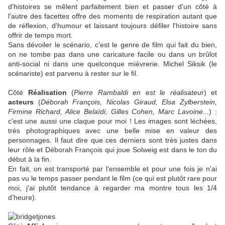
d'histoires se mêlent parfaitement bien et passer d'un côté à
l'autre des facettes offre des moments de respiration autant que
de réflexion, d'humour et laissant toujours défiler l'histoire sans
offrir de temps mort.
Sans dévoiler le scénario, c'est le genre de film qui fait du bien,
on ne tombe pas dans une caricature facile ou dans un brûlot
anti-social ni dans une quelconque mièvrerie. Michel Siksik (le
scénariste) est parvenu à rester sur le fil.
Côté
Réalisation
(
Pierre Rambaldi en est le réalisateu
r) et
acteurs
(
Déborah François, Nicolas Giraud, Elsa Zylberstein,
Firmine Richard, Alice Belaïdi, Gilles Cohen, Marc Lavoine...
) :
c'est une aussi une claque pour moi ! Les images sont léchées,
très photographiques avec une belle mise en valeur des
personnages. Il faut dire que ces derniers sont très justes dans
leur rôle et Déborah François qui joue Solweig est dans le ton du
début à la fin.
En fait, on est transporté par l'ensemble et pour une fois je n'ai
pas vu le temps passer pendant le film (ce qui est plutôt rare pour
moi, j'ai plutôt tendance à regarder ma montre tous les 1/4
d'heure).